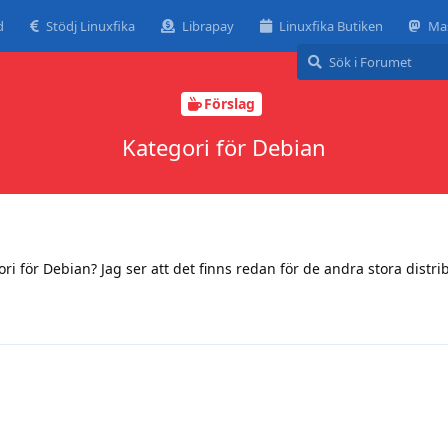
d
Stödj Linuxfika
Librapay
Linuxfika Butiken
Ma
Förslag
Kategori för Debian
ri för Debian? Jag ser att det finns redan för de andra stora distri