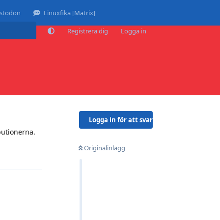
stodon
Linuxfika [Matrix]
Registrera dig
Logga in
Logga in för att svara
butionerna.
Originalinlägg
Svara
Svara