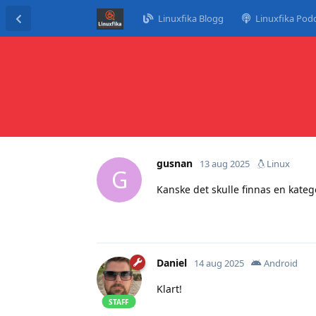
Linuxfika Blogg
Linuxfika Pod
gusnan
13 aug 2025
Linux
G
Kanske det skulle finnas en katego
Daniel
14 aug 2025
Android
Klart!
STAFF