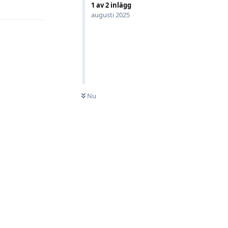
1
av
2
inlägg
augusti 2025
Nu