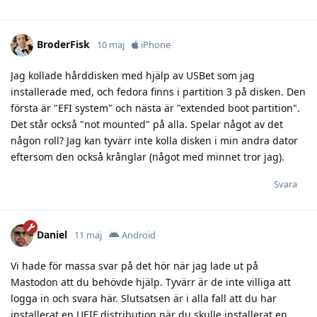
BroderFisk
10 maj
iPhone
Jag kollade hårddisken med hjälp av USBet som jag
installerade med, och fedora finns i partition 3 på disken. Den
första är "EFI system" och nästa är "extended boot partition".
Det står också "not mounted" på alla. Spelar något av det
någon roll? Jag kan tyvärr inte kolla disken i min andra dator
eftersom den också krånglar (något med minnet tror jag).
Svara
Daniel
11 maj
Android
Vi hade för massa svar på det hör när jag lade ut på
Mastodon att du behövde hjälp. Tyvärr är de inte villiga att
logga in och svara här. Slutsatsen är i alla fall att du har
installerat en UEIF distribution när du skulle installerat en