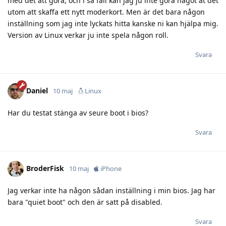
med det att göra, och i så fall kan jag ju inte göra något åt det
utom att skaffa ett nytt moderkort. Men är det bara någon
inställning som jag inte lyckats hitta kanske ni kan hjälpa mig.
Version av Linux verkar ju inte spela någon roll.
Svara
Daniel
10 maj
Linux
Har du testat stänga av seure boot i bios?
Svara
BroderFisk
10 maj
iPhone
Jag verkar inte ha någon sådan inställning i min bios. Jag har
bara "quiet boot" och den är satt på disabled.
Svara