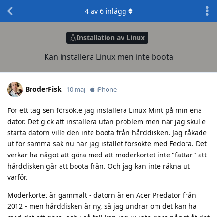
4
av
6
inlägg
Installation av Linux
Kan installera Linux men inte boota
BroderFisk
10 maj
iPhone
För ett tag sen försökte jag installera Linux Mint på min ena
dator. Det gick att installera utan problem men när jag skulle
starta datorn ville den inte boota från hårddisken. Jag råkade
ut för samma sak nu när jag istället försökte med Fedora. Det
verkar ha något att göra med att moderkortet inte "fattar" att
hårddisken går att boota från. Och jag kan inte räkna ut
varför.
Moderkortet är gammalt - datorn är en Acer Predator från
2012 - men hårddisken är ny, så jag undrar om det kan ha