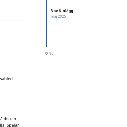
Svara
3
av
6
inlägg
maj 2026
Svara
Nu
isabled.
Svara
på disken.
lla. Spelar