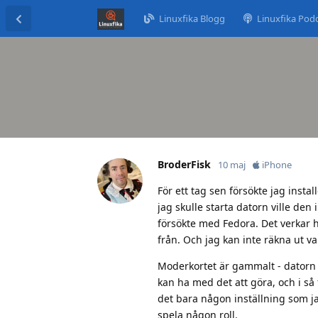
Linuxfika Blogg
Linuxfika Pod
BroderFisk
10 maj
iPhone
För ett tag sen försökte jag insta
jag skulle starta datorn ville den
försökte med Fedora. Det verkar h
från. Och jag kan inte räkna ut va
Moderkortet är gammalt - datorn 
kan ha med det att göra, och i så 
det bara någon inställning som jag
spela någon roll.