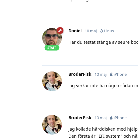
Daniel
10 maj
Linux
Har du testat stänga av seure boot
STAFF
BroderFisk
10 maj
iPhone
Jag verkar inte ha någon sådan ins
BroderFisk
10 maj
iPhone
Jag kollade hårddisken med hjälp 
Den första är "EFI system" och nä