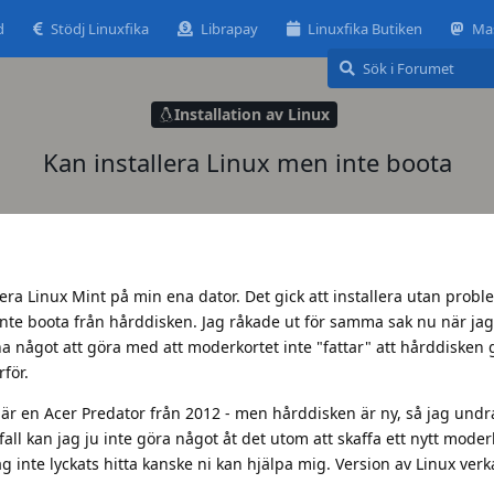
d
Stödj Linuxfika
Librapay
Linuxfika Butiken
Ma
Installation av Linux
Kan installera Linux men inte boota
llera Linux Mint på min ena dator. Det gick att installera utan pro
 inte boota från hårddisken. Jag råkade ut för samma sak nu när jag 
a något att göra med att moderkortet inte "fattar" att hårddisken 
rför.
är en Acer Predator från 2012 - men hårddisken är ny, så jag undr
fall kan jag ju inte göra något åt det utom att skaffa ett nytt mode
 inte lyckats hitta kanske ni kan hjälpa mig. Version av Linux verka