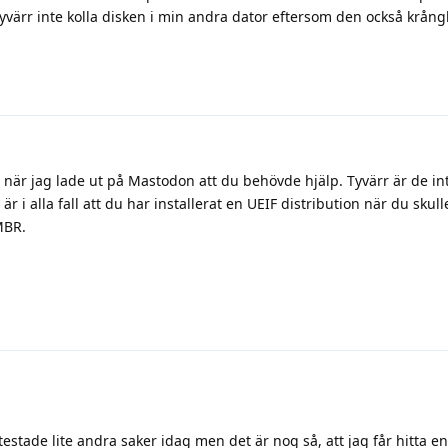
tyvärr inte kolla disken i min andra dator eftersom den också krång
när jag lade ut på Mastodon att du behövde hjälp. Tyvärr är de inte
är i alla fall att du har installerat en UEIF distribution när du skull
MBR.
testade lite andra saker idag men det är nog så, att jag får hitta 