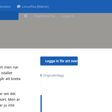
stodon
Linuxfika [Matrix]
Registrera dig
Logga in
Logga in för att svara
blem men när
istället
Originalinlägg
går att boota
ar om det
rkort. Men är
r ju inte